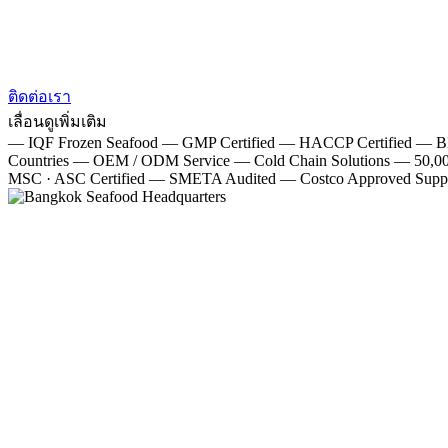
ติดต่อเรา
เลื่อนดูเพิ่มเติม
—
IQF Frozen Seafood
—
GMP Certified
—
HACCP Certified
—
BR
Countries
—
OEM / ODM Service
—
Cold Chain Solutions
—
50,00
MSC · ASC Certified
—
SMETA Audited
—
Costco Approved Suppl