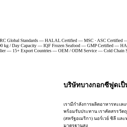
C Global Standards
—
HALAL Certified
—
MSC · ASC Certified
0 kg / Day Capacity
—
IQF Frozen Seafood
—
GMP Certified
—
HAC
ier
—
15+ Export Countries
—
OEM / ODM Service
—
Cold Chain S
บริษัทบางกอกซีฟูดเป
เรามีกำลังการผลิตอาหารทะเลแช่
พร้อมรับประทาน เราคัดสรรวัตถุด
(สหรัฐอเมริกา) นอร์เวย์ ชิลี แ
มาตรฐานสูง