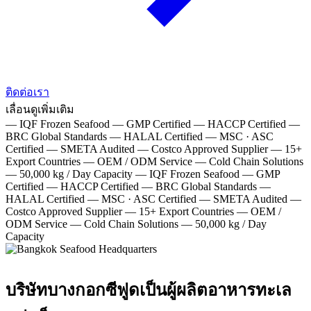
ติดต่อเรา
เลื่อนดูเพิ่มเติม
—
IQF Frozen Seafood
—
GMP Certified
—
HACCP Certified
—
BRC Global Standards
—
HALAL Certified
—
MSC · ASC
Certified
—
SMETA Audited
—
Costco Approved Supplier
—
15+
Export Countries
—
OEM / ODM Service
—
Cold Chain Solutions
—
50,000 kg / Day Capacity
—
IQF Frozen Seafood
—
GMP
Certified
—
HACCP Certified
—
BRC Global Standards
—
HALAL Certified
—
MSC · ASC Certified
—
SMETA Audited
—
Costco Approved Supplier
—
15+ Export Countries
—
OEM /
ODM Service
—
Cold Chain Solutions
—
50,000 kg / Day
Capacity
บริษัทบางกอกซีฟูดเป็นผู้ผลิตอาหารทะเล