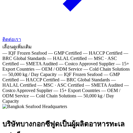
ติดต่อเรา
เลื่อนดูเพิ่มเติม
—
IQF Frozen Seafood
—
GMP Certified
—
HACCP Certified
—
BRC Global Standards
—
HALAL Certified
—
MSC · ASC
Certified
—
SMETA Audited
—
Costco Approved Supplier
—
15+
Export Countries
—
OEM / ODM Service
—
Cold Chain Solutions
—
50,000 kg / Day Capacity
—
IQF Frozen Seafood
—
GMP
Certified
—
HACCP Certified
—
BRC Global Standards
—
HALAL Certified
—
MSC · ASC Certified
—
SMETA Audited
—
Costco Approved Supplier
—
15+ Export Countries
—
OEM /
ODM Service
—
Cold Chain Solutions
—
50,000 kg / Day
Capacity
บริษัทบางกอกซีฟูดเป็นผู้ผลิตอาหารทะเล